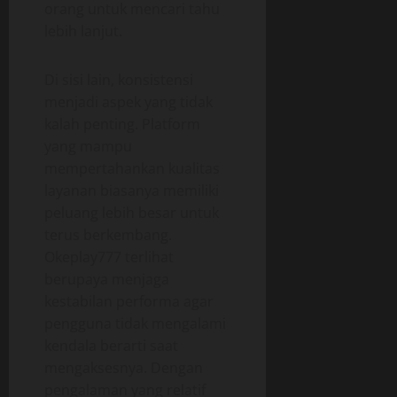
orang untuk mencari tahu
lebih lanjut.
Di sisi lain, konsistensi
menjadi aspek yang tidak
kalah penting. Platform
yang mampu
mempertahankan kualitas
layanan biasanya memiliki
peluang lebih besar untuk
terus berkembang.
Okeplay777 terlihat
berupaya menjaga
kestabilan performa agar
pengguna tidak mengalami
kendala berarti saat
mengaksesnya. Dengan
pengalaman yang relatif