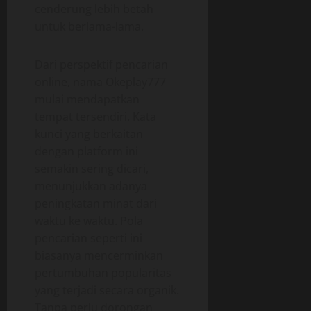
cenderung lebih betah
untuk berlama-lama.
Dari perspektif pencarian
online, nama Okeplay777
mulai mendapatkan
tempat tersendiri. Kata
kunci yang berkaitan
dengan platform ini
semakin sering dicari,
menunjukkan adanya
peningkatan minat dari
waktu ke waktu. Pola
pencarian seperti ini
biasanya mencerminkan
pertumbuhan popularitas
yang terjadi secara organik.
Tanpa perlu dorongan