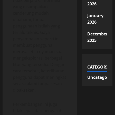
tidak berjarak. Informasi
2026
yang disampaikan
cenderung mudah
January
dipahami, tanpa
2026
penggunaan istilah yang
terlalu teknis. Gaya
December
penyampaian seperti ini
2025
membuat pengguna
merasa lebih nyaman saat
mengeksplorasi berbagai
fitur yang tersedia. Dengan
CATEGORIES
cara tersebut, keterlibatan
pengguna dapat meningkat
Uncategorize
secara alami tanpa kesan
dipaksakan.
Perkembangan ini juga
tidak lepas dari pengaruh