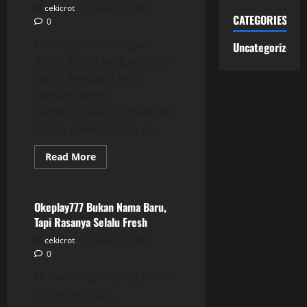
Balik
cekicrot
June 19, 2026
Pertumbuhannya
CATEGORIES
0
Dalam perkembangan
Uncategorized
dunia digital yang semakin
cepat, berbagai topik
menarik terus
bermunculan dan menjadi
bahan pembicaraan di...
Read
Read More
more
Uncategorized
about
Aladin138
dan
Cerita
Okeplay777 Bukan Nama Baru,
Jackpot
Tapi Rasanya Selalu Fresh
yang
Sering
cekicrot
June 17, 2026
Bikin
Heboh
0
Di dunia digital yang terus
bergerak cepat,