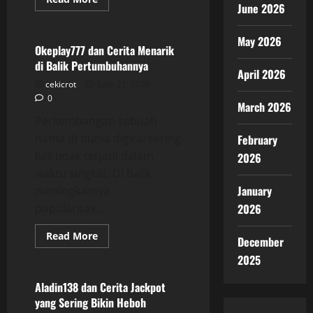
June 2026
more
Uncategorized
about
Aladin138
dan
May 2026
Cerita
Okeplay777 dan Cerita Menarik
Seru
di Balik Pertumbuhannya
yang
April 2026
Gak
cekicrot
June 21, 2026
Pernah
Sepi
0
March 2026
Perkembangan sebuah
nama di dunia digital sering
February
kali tidak terjadi dalam
2026
waktu singkat. Di balik
January
meningkatnya
popularitas...
2026
Read
Read More
December
more
Uncategorized
about
2025
Okeplay777
dan
Cerita
Aladin138 dan Cerita Jackpot
Menarik
yang Sering Bikin Heboh
di