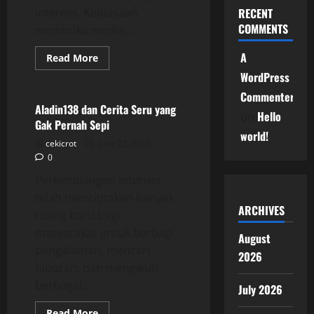
internet. Kebiasaan
RECENT
COMMENTS
membuka media...
A
Read
Read More
more
Uncategorized
WordPress
about
Okeplay777
Commenter
Jadi
Nama
Aladin138 dan Cerita Seru yang
Hello
yang
on
Gak Pernah Sepi
Sering
world!
Muncul
cekicrot
June 22, 2026
Saat
Santai
0
Perkembangan internet
telah menciptakan banyak
ARCHIVES
ruang baru bagi
masyarakat untuk berbagi
August
pengalaman, mencari
2026
hiburan, dan mengikuti
berbagai...
July 2026
Read
Read More