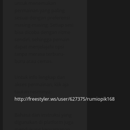
untuk menemukan
permainan yang paling
sesuai dengan preferensi
masing-masing. Setiap sesi
bisa dicoba dengan ritme
sendiri, sehingga pemain
dapat menjelajahi opsi
tanpa merasa terburu-
buru atau cemas.
Untuk info lengkap dan
akses permainan, klik aja
tautan resminya:
http://freestyler.ws/user/627375/rumiopik168
Bahasa dan instruksi yang
digunakan di platform juga
mendukung kenyamanan.