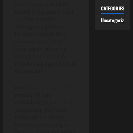
membuat pemain lebih
CATEGORIES
mudah fokus pada simbol
dan fitur tambahan,
Uncategorized
sehingga pengalaman
bermain menjadi lebih
menyenangkan. Detail
visual seperti ini sering
dianggap penting oleh
mereka yang ingin bermain
secara santai.
Mekanisme permainan di
mantap168 juga
mendukung gaya bermain
yang tenang. Informasi
mengenai nilai simbol,
kombinasi kemenangan,
dan bonus disajikan secara