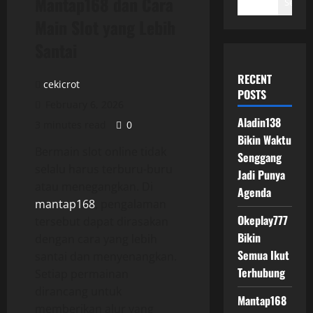
Mantap168 dan Cara
Search
Main Slot yang Lebih
Santai
RECENT
cekicrot
POSTS
February 6, 2026
Aladin138
3 minutes read
0
Bikin Waktu
Bermain slot online tidak
Senggang
selalu harus terburu-buru
Jadi Punya
atau menegangkan. Di
Agenda
mantap168
, pengalaman
Okeplay777
tersebut dapat dirasakan
Bikin
dengan cara yang lebih
Semua Ikut
santai dan menyenangkan.
Terhubung
Setiap permainan
dirancang untuk
Mantap168
memberikan alur yang