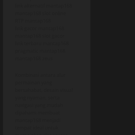
link alternatif mantap168
mantap168 slot online
RTP mantap168
link gacor mantap168
mantap168 slot gacor
link terbaru mantap168
pragmatic mantap168
mantap168 zeus
Kombinasi antara alur
permainan yang
bersahabat, desain visual
yang nyaman, serta
navigasi yang mudah
dipahami membuat
mantap168 menjadi
tempat ideal untuk