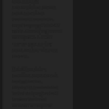
berarti. Hal ini
memungkinkan pemain
untuk tetap fokus
menikmati permainan,
tanpa terganggu masalah
teknis. Sistem yang handal
menciptakan suasana
nyaman yang penting
untuk sesi bermain yang
panjang.
Fleksibilitas dalam
pemilihan game menjadi
keunggulan lain.
Mantap168 menawarkan
variasi slot yang berbeda
karakter dan tema,
memberi kesempatan