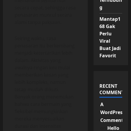
Terhubun
memahami semua fitur
g
secara cepat, sehingga rasa
penasaran muncul secara
Mantap1
alami tanpa paksaan.
68 Gak
Perlu
Seiring waktu, rasa
Viral
penasaran itu berkembang
Buat Jadi
menjadi ketertarikan lebih
Favorit
dalam. Aktivitas yang
awalnya ringan kini mulai
memberikan kesan yang
lebih kompleks, namun
RECENT
tetap mudah diikuti.
COMMENTS
Banyak orang menemukan
bahwa cara bermain yang
A
fleksibel memungkinkan
WordPress
mereka menyesuaikan
Commenter
durasi dan intensitas
on
Hello