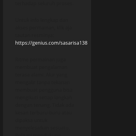
terhadap seluruh proses.
Untuk info lengkap dan
akses permainan, klik aja
tautan resminya:
https://genius.com/sasarisa138
Ritme permainan juga
membuat pengalaman
terasa alami. Alur yang
mengalir tanpa tekanan
membuat pengguna bisa
mengikuti setiap langkah
dengan tenang. Tidak ada
kesan terburu-buru atau
dipaksa untuk
menyelesaikan sesuatu.
Pola ini mendukung