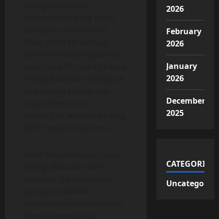
sebagai identitas
2026
dokumentasi yang berisi
kumpulan contoh tata
February
letak, inspirasi navigasi,
2026
dan referensi pengalaman
January
pengguna. Proyek ini hanya
2026
menjadi ilustrasi mengenai
bagaimana sebuah tim
December
dapat menyusun
2025
rancangan antarmuka yang
lebih mudah dipahami.
Salah satu kebiasaan yang
CATEGORIES
sering dilakukan oleh
perancang pengalaman
Uncategorize
pengguna adalah
mempelajari pola interaksi.
Mereka mengamati