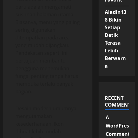
baru adalah mengamati
Aladin13
susunan halaman utama.
8 Bikin
Biasanya, menu yang paling
Setiap
sering digunakan
Detik
ditempatkan pada area
Terasa
yang mudah dijangkau.
Lebih
Pendekatan seperti ini
Berwarn
bertujuan membantu
a
pengguna menemukan
fungsi penting tanpa harus
membuka terlalu banyak
bagian.
RECENT
COMMENTS
Desain modern umumnya
mengutamakan
A
kesederhanaan. Ikon
WordPress
dibuat lebih mudah
Commenter