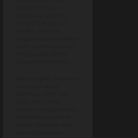
membedakan tombol
utama, informasi
pendukung, dan area
interaktif. Dengan cara
tersebut, perhatian
pengguna dapat diarahkan
secara alami tanpa harus
menggunakan elemen
visual yang berlebihan.
Selain tampilan, penamaan
menu perlu dibuat
sederhana. Istilah yang
terlalu rumit sering
membuat pengguna harus
menebak fungsi sebuah
tombol. Sebaliknya, kata-
kata yang jelas akan