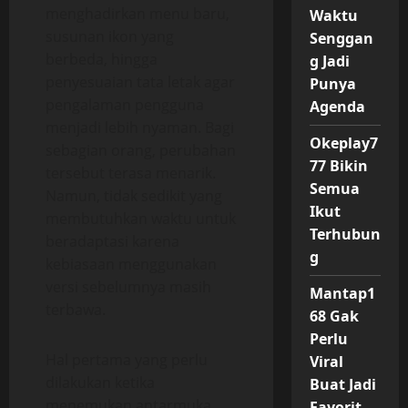
menghadirkan menu baru,
Waktu
susunan ikon yang
Senggan
berbeda, hingga
g Jadi
penyesuaian tata letak agar
Punya
pengalaman pengguna
Agenda
menjadi lebih nyaman. Bagi
Okeplay7
sebagian orang, perubahan
77 Bikin
tersebut terasa menarik.
Semua
Namun, tidak sedikit yang
Ikut
membutuhkan waktu untuk
Terhubun
beradaptasi karena
g
kebiasaan menggunakan
versi sebelumnya masih
Mantap1
terbawa.
68 Gak
Perlu
Hal pertama yang perlu
Viral
dilakukan ketika
Buat Jadi
menemukan antarmuka
Favorit