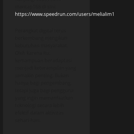
mantap168 di sini:
https://www.speedrun.com/users/melialim1
Perangkat digital terus
berkembang mengikuti
kebutuhan masyarakat.
Oleh karena itu,
kemampuan beradaptasi
menjadi keterampilan yang
semakin penting. Bukan
hanya bagi pengembang,
tetapi juga bagi pengguna
yang ingin memanfaatkan
teknologi secara lebih
efektif dalam aktivitas
sehari-hari.