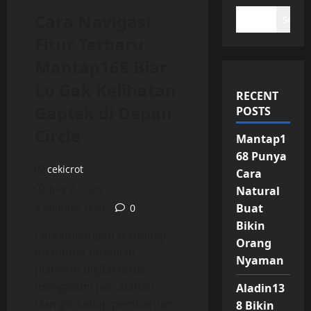
Cara Navigasi
Search
Fitur Terbaru
Mantap168 Biar
Lo Gak Kelihatan
RECENT
Gaptek di Depan
POSTS
Circle
Mantap1
68 Punya
cekicrot
Cara
July 7, 2026
Natural
Buat
4 minutes read
0
Bikin
Perkembangan teknologi
Orang
membuat tampilan
Nyaman
platform digital terus
mengalami perubahan.
Aladin13
Hampir setiap pembaruan
8 Bikin