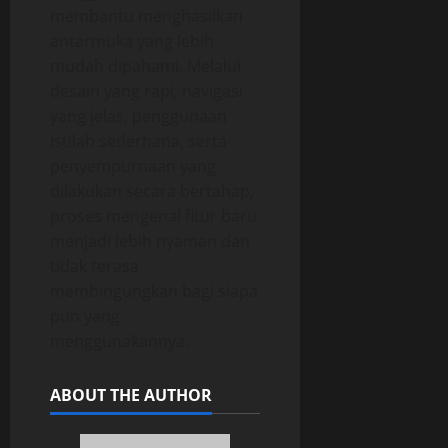
membantu menghasilkan
antarmuka yang lebih
mudah dipahami. Melalui
desain yang rapi, navigasi
yang jelas, penggunaan
istilah sederhana, serta
penyempurnaan yang
dilakukan secara bertahap,
proses mengenal fitur baru
menjadi lebih nyaman dan
tidak terasa
membingungkan bagi siapa
pun yang
menggunakannya.
ABOUT THE AUTHOR