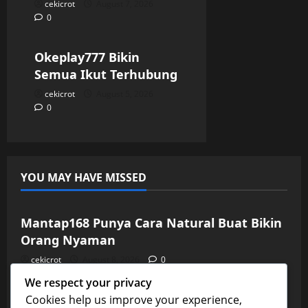
cekicrot
August 7, 2026
0
Uncategorized
Okeplay777 Bikin
Semua Ikut Terhubung
cekicrot
August 5, 2026
0
YOU MAY HAVE MISSED
Uncategorized
Mantap168 Punya Cara Natural Buat Bikin
Orang Nyaman
cekicrot
August 8, 2026
0
Uncategorized
We respect your privacy
Aladin138 Bikin Waktu Senggang Jadi
Cookies help us improve your experience,