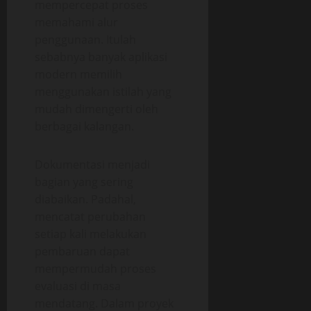
mempercepat proses
memahami alur
penggunaan. Itulah
sebabnya banyak aplikasi
modern memilih
menggunakan istilah yang
mudah dimengerti oleh
berbagai kalangan.
Dokumentasi menjadi
bagian yang sering
diabaikan. Padahal,
mencatat perubahan
setiap kali melakukan
pembaruan dapat
mempermudah proses
evaluasi di masa
mendatang. Dalam proyek