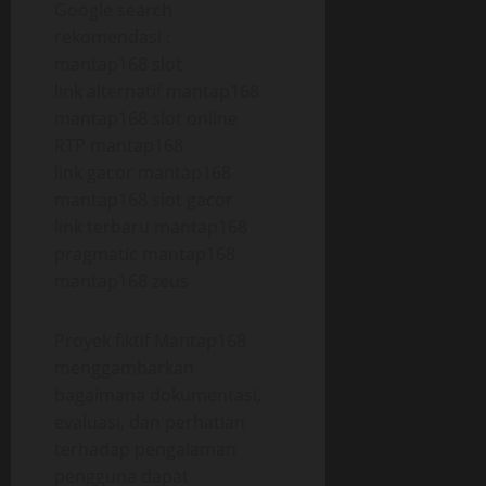
Google search
rekomendasi :
mantap168 slot
link alternatif mantap168
mantap168 slot online
RTP mantap168
link gacor mantap168
mantap168 slot gacor
link terbaru mantap168
pragmatic mantap168
mantap168 zeus
Proyek fiktif Mantap168
menggambarkan
bagaimana dokumentasi,
evaluasi, dan perhatian
terhadap pengalaman
pengguna dapat