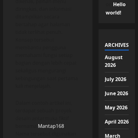
dikenali, pilihan menu
on
Hello
diringkas, dan informasi
world!
ditampilkan secara
bertahap agar halaman
tidak terlihat penuh.
Konsep tersebut
ARCHIVES
membantu pengguna
memahami fungsi setiap
August
bagian dengan lebih cepat
2026
sekaligus mengurangi
kebingungan saat pertama
July 2026
kali menjelajah.
June 2026
Dalam contoh artikel ini,
May 2026
terdapat sebuah proyek
desain antarmuka fiktif
April 2026
bernama
Mantap168
.
Nama tersebut digunakan
March