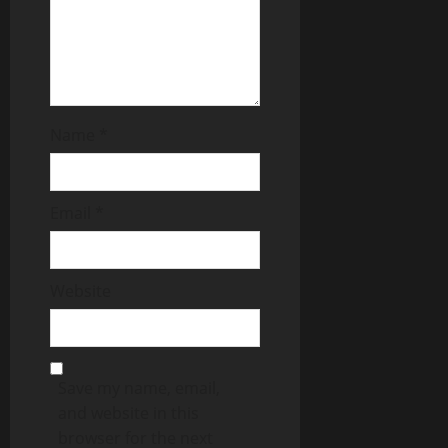
Name
*
Email
*
Website
Save my name, email,
and website in this
browser for the next