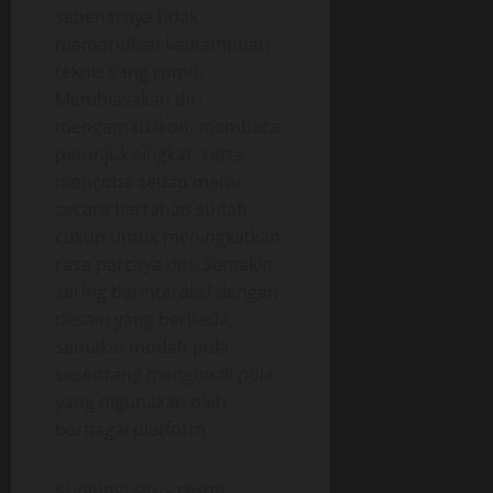
sebenarnya tidak
memerlukan kemampuan
teknis yang rumit.
Membiasakan diri
mengamati ikon, membaca
petunjuk singkat, serta
mencoba setiap menu
secara bertahap sudah
cukup untuk meningkatkan
rasa percaya diri. Semakin
sering berinteraksi dengan
desain yang berbeda,
semakin mudah pula
seseorang mengenali pola
yang digunakan oleh
berbagai platform.
Kunjungi situs resmi