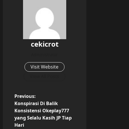
cekicrot
Administrator
Visit Website
View All Posts
P
Previous:
Konspirasi Di Balik
o
Konsistensi Okeplay777
yang Selalu Kasih JP Tiap
s
Hari