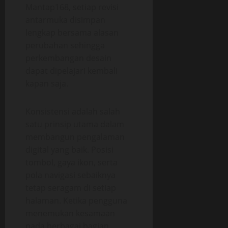
Mantap168, setiap revisi
antarmuka disimpan
lengkap bersama alasan
perubahan sehingga
perkembangan desain
dapat dipelajari kembali
kapan saja.
Konsistensi adalah salah
satu prinsip utama dalam
membangun pengalaman
digital yang baik. Posisi
tombol, gaya ikon, serta
pola navigasi sebaiknya
tetap seragam di setiap
halaman. Ketika pengguna
menemukan kesamaan
pada berbagai bagian,