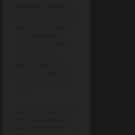
bagaimana seseorang
berpindah dari satu menu
ke menu lain, berapa lama
waktu yang dibutuhkan
untuk menemukan
informasi, serta bagian
mana yang sering
membuat pengguna
berhenti. Data tersebut
kemudian menjadi dasar
untuk menyempurnakan
desain.
Warna juga memiliki peran
penting dalam navigasi.
Penggunaan kombinasi
yang seimbang membantu