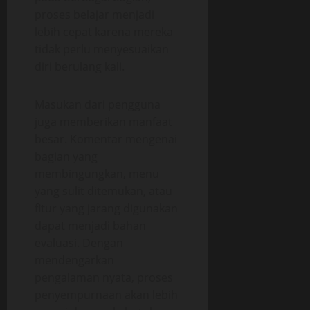
proses belajar menjadi
lebih cepat karena mereka
tidak perlu menyesuaikan
diri berulang kali.
Masukan dari pengguna
juga memberikan manfaat
besar. Komentar mengenai
bagian yang
membingungkan, menu
yang sulit ditemukan, atau
fitur yang jarang digunakan
dapat menjadi bahan
evaluasi. Dengan
mendengarkan
pengalaman nyata, proses
penyempurnaan akan lebih