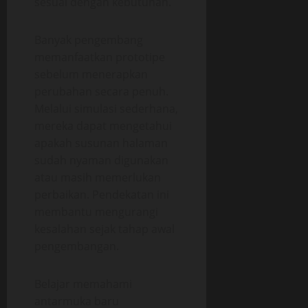
sesuai dengan kebutuhan.
Banyak pengembang
memanfaatkan prototipe
sebelum menerapkan
perubahan secara penuh.
Melalui simulasi sederhana,
mereka dapat mengetahui
apakah susunan halaman
sudah nyaman digunakan
atau masih memerlukan
perbaikan. Pendekatan ini
membantu mengurangi
kesalahan sejak tahap awal
pengembangan.
Belajar memahami
antarmuka baru