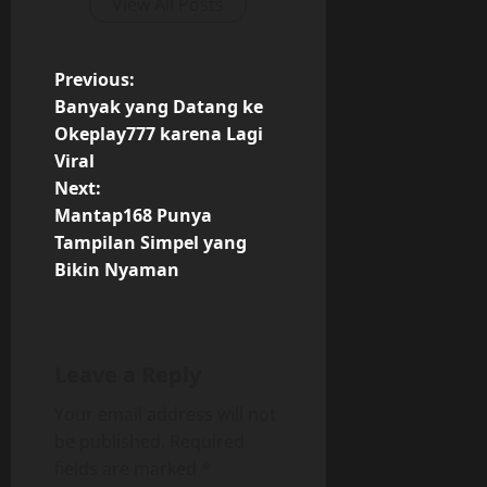
View All Posts
P
Previous:
Banyak yang Datang ke
o
Okeplay777 karena Lagi
Viral
s
Next:
t
Mantap168 Punya
Tampilan Simpel yang
n
Bikin Nyaman
a
v
Leave a Reply
i
Your email address will not
be published.
Required
g
fields are marked
*