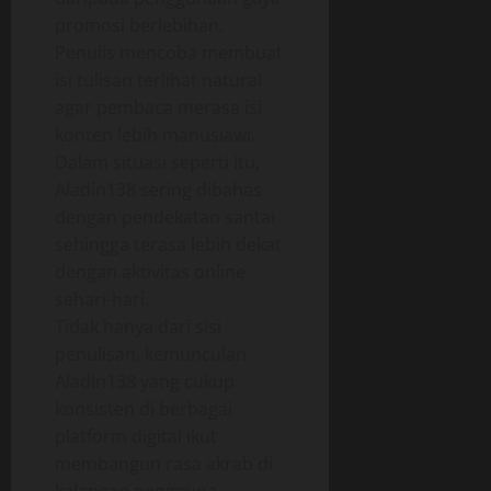
promosi berlebihan.
Penulis mencoba membuat
isi tulisan terlihat natural
agar pembaca merasa isi
konten lebih manusiawi.
Dalam situasi seperti itu,
Aladin138 sering dibahas
dengan pendekatan santai
sehingga terasa lebih dekat
dengan aktivitas online
sehari-hari.
Tidak hanya dari sisi
penulisan, kemunculan
Aladin138 yang cukup
konsisten di berbagai
platform digital ikut
membangun rasa akrab di