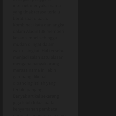
internet menyukai nama
yang tidak terasa terlalu
berat saat dibaca.
Kombinasi kata dan angka
dalam Aladin138 memberi
kesan simpel sehingga
mudah diingat dalam
waktu singkat. Hal tersebut
menjadi salah satu alasan
mengapa banyak orang
merasa nama ini lebih
gampang dikenali
dibanding istilah yang
terlalu panjang.
Banyak artikel sekarang
juga lebih fokus pada
kenyamanan pembaca
daripada penggunaan gaya