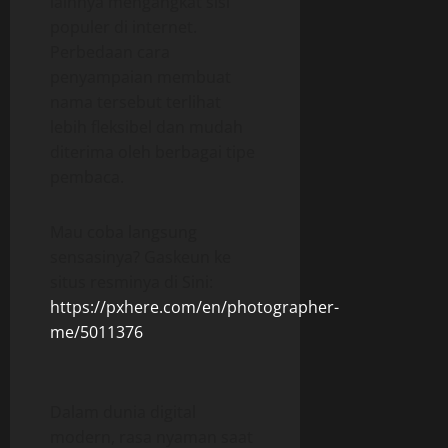
lainnya mengangkat sisi
populer di internet.
Perbedaan cara
penyampaian membuat
nama tersebut terlihat
lebih fleksibel dan mudah
diterima oleh berbagai tipe
pembaca.
Mau coba langsung
sensasinya? Gaskeun ke
situs resminya di Sini:
https://pxhere.com/en/photographer-
me/5011376
Dalam dunia digital
modern, rasa nyaman saat