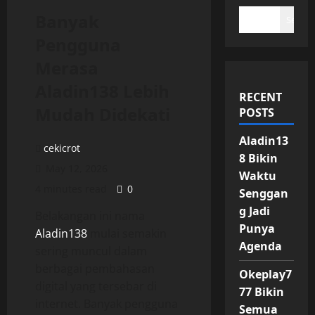
Banyak
Search
Pengguna
Merasa
Aladin138 Lebih
RECENT
Mudah Didekati
POSTS
Aladin13
cekicrot
8 Bikin
May 12, 2026
Waktu
4 minutes read
0
Senggan
g Jadi
Belakangan ini nama
Punya
Aladin138
mulai semakin
Agenda
sering muncul dalam
berbagai pembahasan
Okeplay7
digital yang tersebar di
77 Bikin
internet. Banyak pengguna
Semua