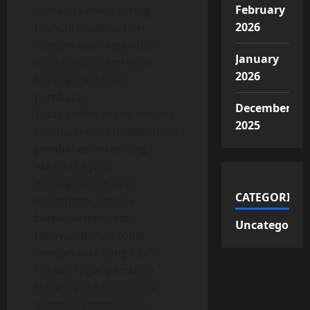
February
didekati karena sering
2026
muncul dalam artikel
dengan alur ringan dan
January
mudah dipahami oleh
2026
berbagai kalangan
pembaca.
December
Tidak sedikit orang merasa
2025
nyaman ketika menemukan
pembahasan tentang
Aladin138 yang
menggunakan gaya
CATEGORIES
sederhana. Penulis
biasanya mencoba
Uncategorize
menyampaikan topik
dengan cara yang lebih
fleksibel agar pembaca
tidak cepat bosan. Cara
seperti ini membantu