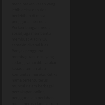
menciptakan kesan yang
lebih dekat dan tidak
berlebihan di mata
pengguna internet.
Perkembangan media
sosial juga membantu
membuat Aladin138
semakin dikenal luas.
Banyak pengguna
membagikan topik yang
sedang ramai dibicarakan
kepada teman atau
komunitas mereka. Ketika
nama tertentu terus
muncul dalam berbagai
percakapan online,
pengguna lain perlahan
mulai merasa familiar dan