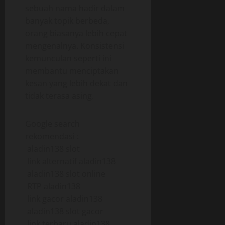
sebuah nama hadir dalam
banyak topik berbeda,
orang biasanya lebih cepat
mengenalnya. Konsistensi
kemunculan seperti ini
membantu menciptakan
kesan yang lebih dekat dan
tidak terasa asing.
Google search
rekomendasi :
aladin138 slot
link alternatif aladin138
aladin138 slot online
RTP aladin138
link gacor aladin138
aladin138 slot gacor
link terbaru aladin138