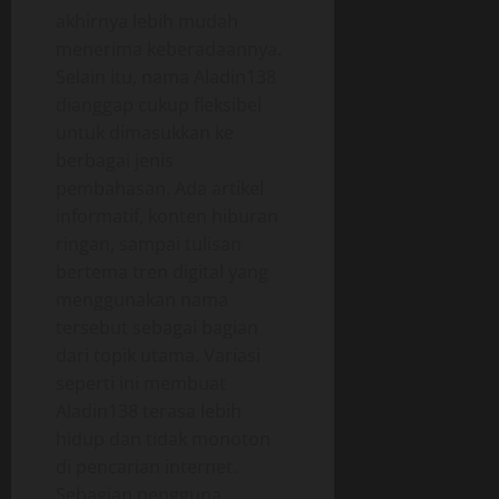
akhirnya lebih mudah
menerima keberadaannya.
Selain itu, nama Aladin138
dianggap cukup fleksibel
untuk dimasukkan ke
berbagai jenis
pembahasan. Ada artikel
informatif, konten hiburan
ringan, sampai tulisan
bertema tren digital yang
menggunakan nama
tersebut sebagai bagian
dari topik utama. Variasi
seperti ini membuat
Aladin138 terasa lebih
hidup dan tidak monoton
di pencarian internet.
Sebagian pengguna