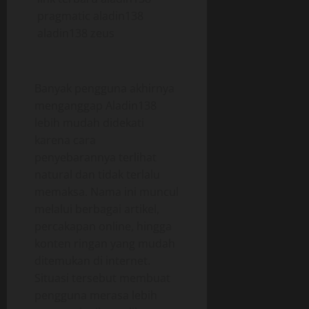
pragmatic aladin138
aladin138 zeus
Banyak pengguna akhirnya
menganggap Aladin138
lebih mudah didekati
karena cara
penyebarannya terlihat
natural dan tidak terlalu
memaksa. Nama ini muncul
melalui berbagai artikel,
percakapan online, hingga
konten ringan yang mudah
ditemukan di internet.
Situasi tersebut membuat
pengguna merasa lebih