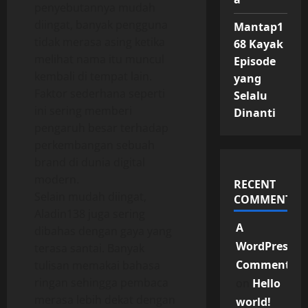
penyebutannya mudah
diingat, banyak pengguna
Mantap1
tidak merasa asing ketika
68 Kayak
melihat nama itu muncul
Episode
kembali di tempat lain.
yang
Faktor sederhana seperti
Selalu
ini sering memberi
Dinanti
pengaruh besar terhadap
perkembangan sebuah
brand di dunia digital
modern.
RECENT
Selain mudah diingat,
COMMENTS
Aladin138 juga sering
A
dibahas dengan gaya yang
WordPress
terasa santai. Banyak
Commenter
tulisan memakai bahasa
ringan sehingga pembaca
on
Hello
merasa lebih dekat dengan
world!