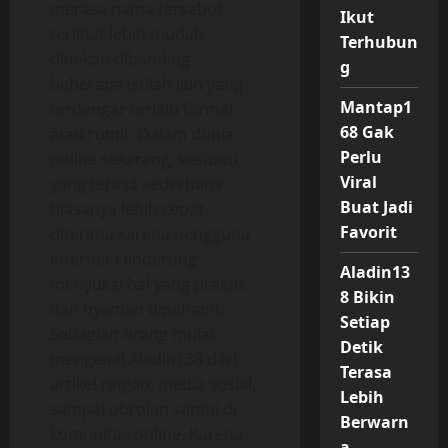
merasa nama tersebut
Ikut
terlihat lebih mudah
Terhubun
didekati dibanding
g
beberapa istilah lain yang
Mantap1
terdengar terlalu formal
68 Gak
atau rumit. Dalam dunia
Perlu
online sekarang, sesuatu
Viral
yang terasa sederhana
Buat Jadi
biasanya lebih cepat
Favorit
diterima karena pengguna
internet cenderung
Aladin13
menyukai hal yang praktis
8 Bikin
dan nyaman dipahami.
Setiap
Sebagian orang mulai
Detik
mengenal Aladin138 dari
Terasa
artikel ringan, media sosial,
Lebih
sampai obrolan santai di
Berwarn
komunitas online. Karena
a