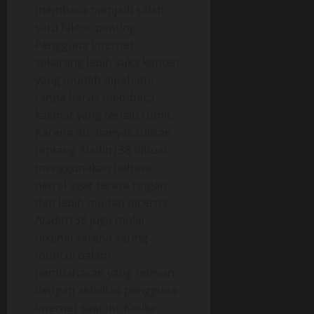
membaca menjadi salah
satu faktor penting.
Pengguna internet
sekarang lebih suka konten
yang mudah dipahami
tanpa harus membaca
kalimat yang terlalu rumit.
Karena itu, banyak tulisan
tentang Aladin138 dibuat
menggunakan bahasa
netral agar terasa ringan
dan lebih mudah dicerna.
Aladin138 juga mulai
dikenal karena sering
muncul dalam
pembahasan yang relevan
dengan aktivitas pengguna
internet saat ini. Ketika