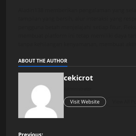
Aladin138 memberikan pengalaman yang sela
tampilan yang bersih, alur interaksi yang re
pengguna betah menjelajahi setiap fitur. Fleksi
membuat platform ini tetap memiliki daya ta
tanpa kehilangan kenyamanan, membuat aktivi
ABOUT THE AUTHOR
cekicrot
Administrator
Visit Website
View All P
Previous: