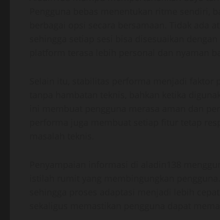
Pengguna bebas menentukan ritme sendiri, ba
berbagai opsi secara bersamaan. Tidak ada a
sehingga setiap sesi bisa disesuaikan denga
platform terasa lebih personal dan nyaman ba
Selain itu, stabilitas performa menjadi faktor
tanpa hambatan teknis, bahkan ketika digunaka
ini membuat pengguna merasa aman dan percay
performa juga membuat setiap fitur tetap res
masalah teknis.
Penyampaian informasi di aladin138 menggu
istilah rumit yang membingungkan pengguna. 
sehingga proses adaptasi menjadi lebih cepa
sekaligus memastikan pengguna dapat memaham