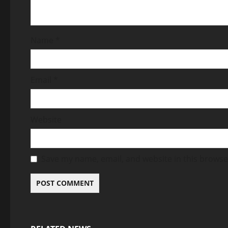
i
o
Name
*
n
Email
*
Website
Save my name, email, and website in this browse