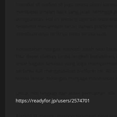
Interaksi di aladin138 juga terasa alami kar
mendapat umpan balik yang jelas, sehingga 
penggunaan. Hal ini penting agar aktivitas te
responsif menambah kesan bahwa platform in
membuat daya tariknya tetap terasa kuat.
Kemudahan navigasi menjadi salah satu fakt
fitur dapat diakses tanpa langkah berlebih
antar bagian. Struktur yang logis mempermud
pertama kali menggunakan platform ini. Ali
terasa lancar, sekaligus menjaga mood tetap b
Untuk info lengkap dan akses permainan, klik 
https://readyfor.jp/users/2574701
Aladin138 mampu mempertahankan daya tarik k