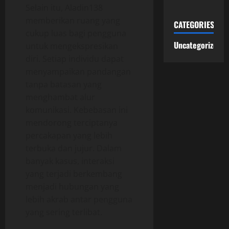
Selain itu, Aladin138
memberikan ruang yang
CATEGORIES
cukup luas bagi pengguna
Uncategorized
untuk mengekspresikan
diri. Setiap individu dapat
menyampaikan pandangan
tanpa batasan yang
menghambat alur
komunikasi. Kebebasan ini
mendorong terciptanya
percakapan yang lebih
terbuka dan jujur. Dalam
banyak kasus, interaksi
yang terjadi berkembang
menjadi hubungan yang
lebih akrab antar pengguna
yang sering terlibat.