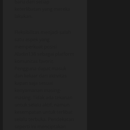
baru dari setiap
keterlibatan yang mereka
lakukan.
Fleksibilitas menjadi salah
satu aspek yang
memperkuat posisi
Aladin138 sebagai platform
komunitas favorit.
Pengguna dapat masuk
dan keluar dari aktivitas
kapan saja sesuai
kenyamanan masing-
masing. Tidak ada tekanan
untuk selalu aktif, namun
kesempatan untuk terlibat
selalu terbuka. Pendekatan
seperti ini menciptakan