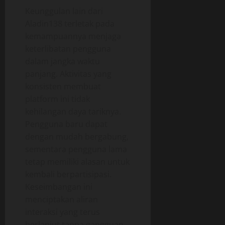
Keunggulan lain dari
Aladin138 terletak pada
kemampuannya menjaga
keterlibatan pengguna
dalam jangka waktu
panjang. Aktivitas yang
konsisten membuat
platform ini tidak
kehilangan daya tariknya.
Pengguna baru dapat
dengan mudah bergabung,
sementara pengguna lama
tetap memiliki alasan untuk
kembali berpartisipasi.
Keseimbangan ini
menciptakan aliran
interaksi yang terus
berlanjut tanpa gangguan