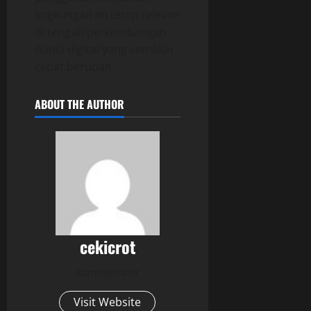
lingkungan ini tetap relevan
di tengah perkembangan
dunia digital yang semakin
cepat berubah.
ABOUT THE AUTHOR
cekicrot
Administrator
Visit Website