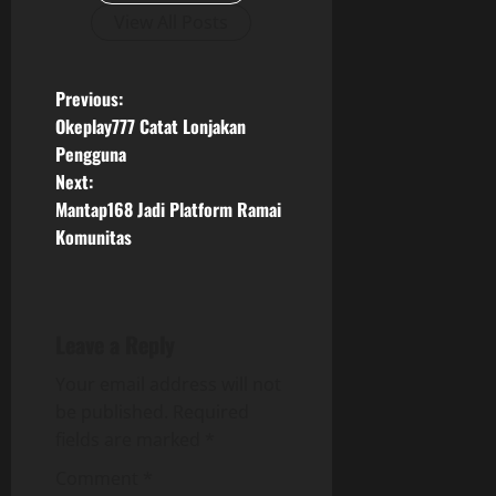
View All Posts
P
Previous:
Okeplay777 Catat Lonjakan
o
Pengguna
Next:
s
Mantap168 Jadi Platform Ramai
t
Komunitas
n
a
Leave a Reply
v
Your email address will not
be published.
Required
i
fields are marked
*
g
Comment
*