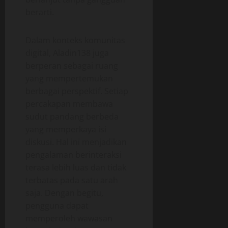
berarti.
Dalam konteks komunitas
digital, Aladin138 juga
berperan sebagai ruang
yang mempertemukan
berbagai perspektif. Setiap
percakapan membawa
sudut pandang berbeda
yang memperkaya isi
diskusi. Hal ini menjadikan
pengalaman berinteraksi
terasa lebih luas dan tidak
terbatas pada satu arah
saja. Dengan begitu,
pengguna dapat
memperoleh wawasan