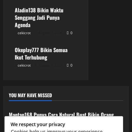
Aladin138 Bikin Waktu
Senggang Jadi Punya
Agenda
cekicrot
August 7, 2026
0
Uncategorized
Okeplay777 Bikin Semua
Ikut Terhubung
cekicrot
August 5, 2026
0
YOU MAY HAVE MISSED
Uncategorized
Mantap168 Punya Cara Natural Buat Bikin Orang
Nyaman
We respect your privacy
cekicrot
August 8, 2026
0
Cookies help us improve your experience,
Uncategorized