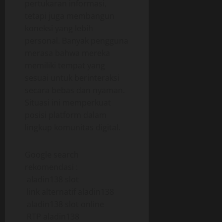
pertukaran informasi,
tetapi juga membangun
koneksi yang lebih
personal. Banyak pengguna
merasa bahwa mereka
memiliki tempat yang
sesuai untuk berinteraksi
secara bebas dan nyaman.
Situasi ini memperkuat
posisi platform dalam
lingkup komunitas digital.
Google search
rekomendasi :
aladin138 slot
link alternatif aladin138
aladin138 slot online
RTP aladin138