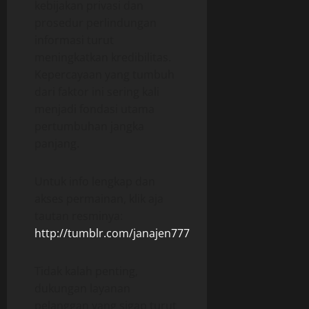
kebijakan privasi dan
prosedur perlindungan
informasi turut
meningkatkan kredibilitas.
Kepercayaan yang tumbuh
dari faktor ini sering kali
menjadi fondasi utama
pertumbuhan jangka
panjang.
Untuk info lengkap dan
akses permainan, klik aja
tautan resminya:
http://tumblr.com/janajen777
Tidak kalah penting,
dukungan layanan
pelanggan yang sigap turut