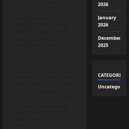
Stabilitas sistem pun
2026
berperan penting dalam
menjaga kepercayaan
January
pengguna. Ketika sebuah
2026
platform jarang mengalami
December
gangguan, tingkat loyalitas
2025
biasanya ikut meningkat
secara alami.
Fakta berikutnya yang
CATEGORIES
mendukung pertumbuhan
Okeplay777 adalah strategi
Uncategorize
komunikasi digital yang
konsisten. Kehadiran aktif
di berbagai kanal media
sosial membuat brand ini
lebih mudah ditemukan.
Informasi terbaru,