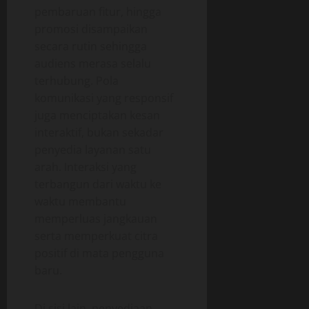
pembaruan fitur, hingga
promosi disampaikan
secara rutin sehingga
audiens merasa selalu
terhubung. Pola
komunikasi yang responsif
juga menciptakan kesan
interaktif, bukan sekadar
penyedia layanan satu
arah. Interaksi yang
terbangun dari waktu ke
waktu membantu
memperluas jangkauan
serta memperkuat citra
positif di mata pengguna
baru.
Di sisi lain, penyediaan