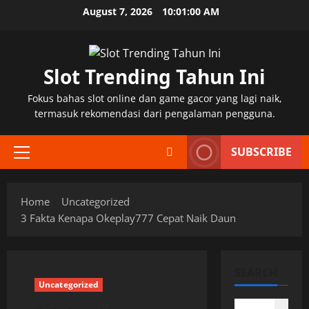
Skip
August 7, 2026
10:01:01 AM
to
content
Slot Trending Tahun Ini
Fokus bahas slot online dan game gacor yang lagi naik,
termasuk rekomendasi dari pengalaman pengguna.
SUBSCRIBE
Primary
Menu
Home
Uncategorized
3 Fakta Kenapa Okeplay777 Cepat Naik Daun
SEARCH
Uncategorized