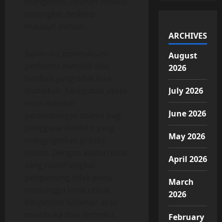
mengakses layanan melalui
perangkat desktop
maupun ponsel.
ARCHIVES
Selain itu, optimalisasi
August
performa menjadi nilai
2026
tambah yang tidak bisa
diabaikan. Kecepatan akses
July 2026
situs menjadi
June 2026
pertimbangan utama bagi
pengguna modern yang
May 2026
menginginkan proses
instan. Dengan waktu muat
April 2026
yang relatif singkat,
pengunjung tidak perlu
March
menunggu lama untuk
2026
berpindah halaman atau
membuka fitur tertentu.
February