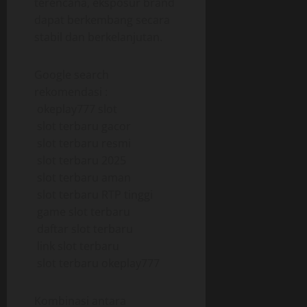
terencana, eksposur brand
dapat berkembang secara
stabil dan berkelanjutan.
Google search
rekomendasi :
okeplay777 slot
slot terbaru gacor
slot terbaru resmi
slot terbaru 2025
slot terbaru aman
slot terbaru RTP tinggi
game slot terbaru
daftar slot terbaru
link slot terbaru
slot terbaru okeplay777
Kombinasi antara