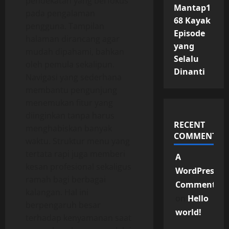
pendekatan yang berfokus
Mantap1
pada pengalaman
68 Kayak
pengguna. Tampilan
Episode
halaman dirancang agar
yang
mudah dipahami, bahkan
Selalu
oleh pemula sekalipun.
Dinanti
Navigasi yang sederhana
membantu pengunjung
menemukan fitur yang
diinginkan tanpa harus
RECENT
menghabiskan banyak
COMMENTS
waktu. Struktur menu yang
tertata rapi juga memberi
A
kesan profesional sekaligus
WordPress
ramah bagi berbagai
Commenter
kalangan. Hal ini
on
Hello
berpengaruh besar
world!
terhadap kenyamanan saat