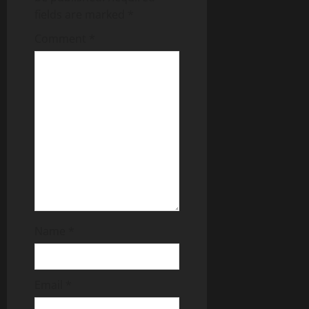
i
fields are marked
*
g
Comment
*
a
t
i
o
n
Name
*
Email
*